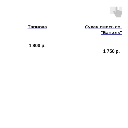
Тапиока
Сухая смесь со вк
"Ваниль"
1 800
р.
1 750
р.