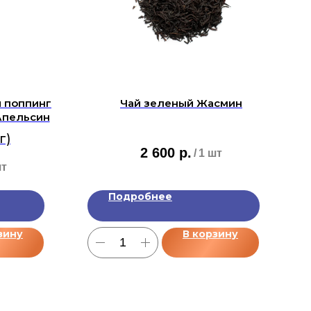
 поппинг
Чай зеленый Жасмин
Апельсин
г)
2 600
р.
/
1 шт
шт
Подробнее
зину
В корзину