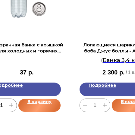
зрачная банка с крышкой
Лопающиеся шарики
ля холодных и горячих
боба Джус боллы - 
напитков 500 мл
(Банка 3,4 к
37
р.
2 300
р.
/
1 
одробнее
Подробнее
В корзину
В кор