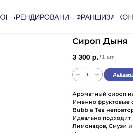
ЛОГ
БРЕНДИРОВАНИЕ
ФРАНШИЗА
КОН
Сироп Дыня
3 300
р.
/
1 шт
Добавит
Ароматный сироп из
Именно фруктовые 
Bubble Tea неповто
Идеально подходит 
Лимонадов, Смузи и